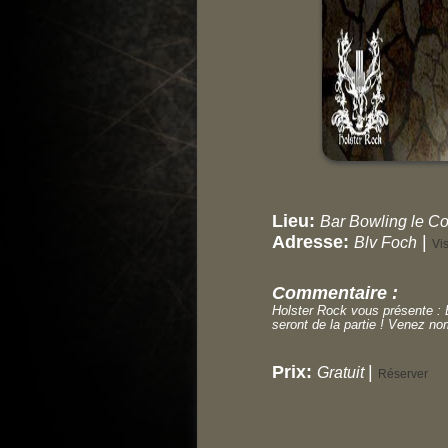
Lieu:
Bar Bowling le Co
Adresse:
|
Blv Foch
Vis
Commentaire :
Holster Rock vous présente : 
seront de la partie ! Venez no
Prix:
|
Gratuit
Réserver