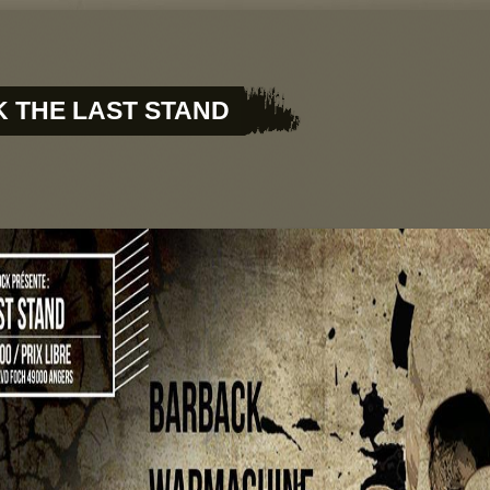
Concerts
Photos
Gherkin Hairy
Vidï¿½os
 THE LAST STAND