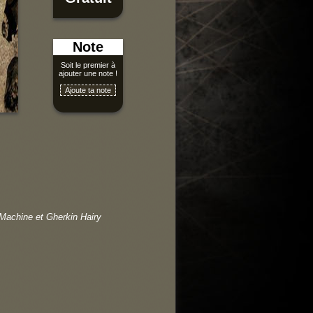
Note
Soit le premier à
ajouter une note !
Machine et Gherkin Hairy