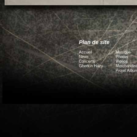
Plan de site
Accueil
Musique
News
Photos
Concerts
Vidéos
Gherkin Hairy
Merchandis
Projet Albu