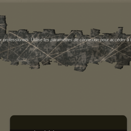
Concerts
Photos
Gherkin Hairy
Vidï¿½os
 professionels. Utilise tes paramètres de connexion pour accéder à 